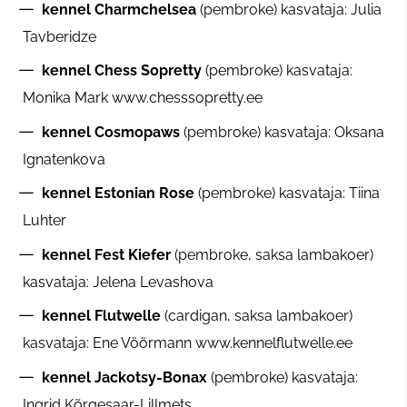
kennel Charmchelsea
(pembroke) kasvataja: Julia
Tavberidze
kennel Chess Sopretty
(pembroke) kasvataja:
Monika Mark www.chesssopretty.ee
kennel Cosmopaws
(pembroke) kasvataja: Oksana
Ignatenkova
kennel Estonian Rose
(pembroke) kasvataja: Tiina
Luhter
kennel Fest Kiefer
(pembroke, saksa lambakoer)
kasvataja: Jelena Levashova
kennel Flutwelle
(cardigan, saksa lambakoer)
kasvataja: Ene Vöörmann www.kennelflutwelle.ee
kennel Jackotsy-Bonax
(pembroke) kasvataja:
Ingrid Kõrgesaar-Lillmets