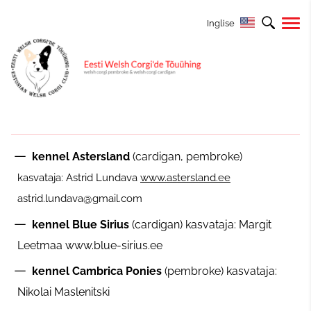
Inglise
kennel Astersland
(cardigan, pembroke)
kasvataja:
Astrid Lundava
www.astersland.ee
astrid.lundava@gmail.com
kennel Blue Sirius
(cardigan) kasvataja: Margit
Leetmaa www.blue-sirius.ee
kennel Cambrica Ponies
(pembroke) kasvataja:
Nikolai Maslenitski