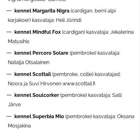
kennel Margarita Nigra
(cardigan, berni alpi
karjakoer) kasvataja: Heli Jürindi
kennel Mindful Fox
(cardigan) kasvataja: Jekaterina
Matusihis
kennel Percoro Solare
(pembroke) kasvataja:
Natalja Otsalainen
kennel Scottail
(pembroke, collie) kasvatajad:
Noora ja Suvi Hirvonen www.scottail.fi
kennel Soulcorker
(pembroke) kasvataja: Salli
Järve
kennel Superbia Mio
(pembroke) kasvataja: Oksana
Mosjakina