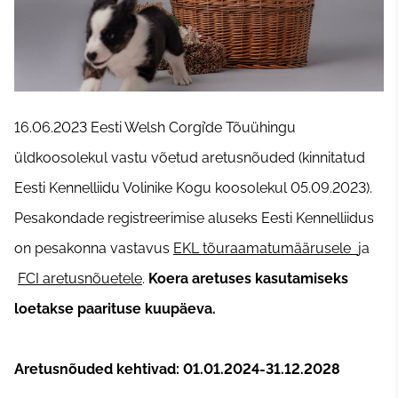
16.06.2023 Eesti Welsh Corgi’de Tõuühingu
üldkoosolekul vastu võetud aretusnõuded (kinnitatud
Eesti Kennelliidu Volinike Kogu koosolekul 05.09.2023).
Pesakondade registreerimise aluseks Eesti Kennelliidus
on pesakonna vastavus
EKL tõuraamatumäärusele
ja
FCI aretusnõuetele
.
Koera aretuses kasutamiseks
loetakse paarituse kuupäeva.
Aretusnõuded kehtivad: 01.01.2024-31.12.2028