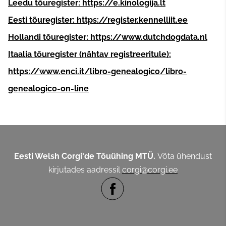
Leedu tõuregister: https://e.kinologija.lt
Eesti tõuregister: https://register.kennelliit.ee
Hollandi tõuregister: https://www.dutchdogdata.nl
Itaalia tõuregister (nähtav registreeritule):
https://www.enci.it/libro-genealogico/libro-
genealogico-on-line
Eesti Welsh Corgi'de Tõuühing MTÜ.
Võta ühendust
kirjutades aadressil
corgi@corgi.ee