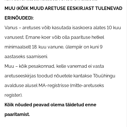
MUU (KÕIK MUUD ARETUSE EESKIRJAST TULENEVAD
ERINÕUDED):
Vanus – aretuses võib kasutada isaskoera alates 10 kuu
vanusest. Emane koer võib olla paarituse hetkel
minimaalselt 18. kuu vanune, ülempiir on kuni 9
aastaseks saamiseni.
Muu – kõik pesakonnad, kelle vanemad ei vasta
aretuseeskirjas toodud nõuetele kantakse Tõuühingu
avalduse alusel MA-registrisse (mitte-aretuseks
register).
Kõik nõuded peavad olema täidetud enne
paaritamist.