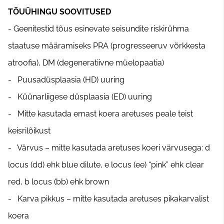
TÕUÜHINGU SOOVITUSED
- Geenitestid tõus esinevate seisundite riskirühma
staatuse määramiseks PRA (progresseeruv võrkkesta
atroofia), DM (degeneratiivne müelopaatia)
- Puusadüsplaasia (HD) uuring
- Küünarliigese düsplaasia (ED) uuring
- Mitte kasutada emast koera aretuses peale teist
keisrilõikust
- Värvus – mitte kasutada aretuses koeri värvusega: d
locus (dd) ehk blue dilute, e locus (ee) “pink” ehk clear
red, b locus (bb) ehk brown
- Karva pikkus – mitte kasutada aretuses pikakarvalist
koera