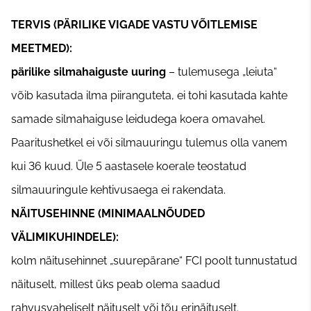
TERVIS (PÄRILIKE VIGADE VASTU VÕITLEMISE
MEETMED):
pärilike silmahaiguste uuring
– tulemusega „leiuta“
võib kasutada ilma piiranguteta, ei tohi kasutada kahte
samade silmahaiguse leidudega koera omavahel.
Paaritushetkel ei või silmauuringu tulemus olla vanem
kui 36 kuud. Üle 5 aastasele koerale teostatud
silmauuringule kehtivusaega ei rakendata.
NÄITUSEHINNE (MINIMAALNÕUDED
VÄLIMIKUHINDELE):
kolm näitusehinnet „suurepärane“ FCI poolt tunnustatud
näituselt, millest üks peab olema saadud
rahvusvaheliselt näituselt või tõu erinäituselt.